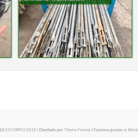
026
ESCORPIO 2018
| Diseñado por:
Theme Freesia
| Funciona gracias a:
Word